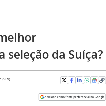
melhor
a seleção da Suíça?
n (SFV)
Adicione como fonte preferencial no Google
Opens in new window