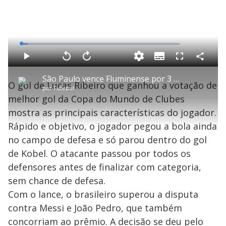
L
o
a
S
d
u
C
P
V
A
P
F
e
b
o
l
o
v
u
d
t
m
a
l
a
l
:
São Paulo vence Fluminense por 3 x 1 com gol de estreante
i
p
y
t
n
l
4
O gol de Lucas Ribeiro que ganhou a votação de
t
a
a
ç
s
.
por
Futebol
l
r
r
a
c
2
e
t
1
r
l
r
2
melhor gol da Copa do Mundo de Clubes
s
i
0
1
e
%
l
s
0
e
h
mostra as principais características do jogador.
e
s
n
a
g
e
r
u
g
Rápido e objetivo, o jogador pegou a bola ainda
n
u
a
d
n
o
d
no campo de defesa e só parou dentro do gol
s
o
s
de Kobel. O atacante passou por todos os
y
defensores antes de finalizar com categoria,
sem chance de defesa.
M
V
u
d
Com o lance, o brasileiro superou a disputa
o
contra Messi e João Pedro, que também
concorriam ao prêmio. A decisão se deu pelo