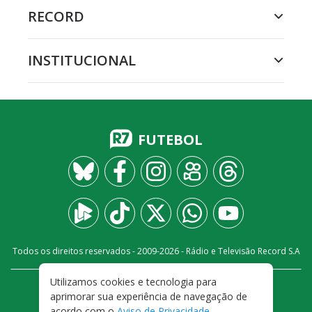
RECORD
INSTITUCIONAL
FUTEBOL
Todos os direitos reservados - 2009-
2026
- Rádio e Televisão Record S.A
Utilizamos cookies e tecnologia para
CARREIRA
FALE CONOSCO
PRIVACIDADE
aprimorar sua experiência de navegação de
TERMOS E CONDIÇÕES DE USO
acordo com o
Aviso de Privacidade
.