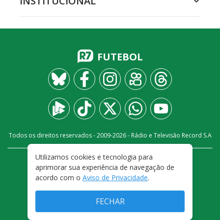
INSTITUCIONAL
FUTEBOL
Todos os direitos reservados - 2009-
2026
- Rádio e Televisão Record S.A
Utilizamos cookies e tecnologia para
CARREIRA
FALE CONOSCO
PRIVACIDADE
aprimorar sua experiência de navegação de
TERMOS E CONDIÇÕES DE USO
acordo com o
Aviso de Privacidade
.
FECHAR