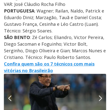
VAR: José Cláudio Rocha Filho
PORTUGUESA
: Wagner; Railan, Naldo, Patrick e
Eduardo Diniz; Marzagão, Tauã e Daniel Costa;
Gustavo França, Cesinha e Léo Castro (Luan).
Técnico: Sérgio Soares.
SÃO BENTO
: Zé Carlos; Eliandro, Victor Pereira,
Diego Sacoman e Foguinho; Victor Bolt,
Serginho, Diogo Oliveira e Gian; Marcos Nunes e
Cristiano. Técnico: Paulo Roberto Santos.
Confira quem são os 7 técnicos com mais
vitórias no Brasileirão