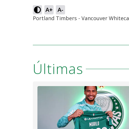
A+
A-
Portland Timbers - Vancouver Whitecaps
Últimas