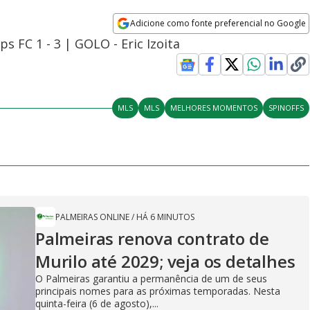
Adicione como fonte preferencial no Google
Opens in new window
 FC 1 - 3 | GOLO - Eric Izoita
MLS
MLS
MELHORES MOMENTOS
SPINOFFS
PALMEIRAS ONLINE
/
HÁ 6 MINUTOS
Palmeiras renova contrato de
Murilo até 2029; veja os detalhes
O Palmeiras garantiu a permanência de um de seus
principais nomes para as próximas temporadas. Nesta
quinta-feira (6 de agosto),...