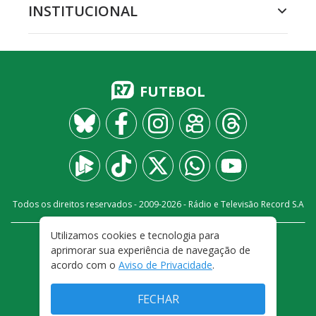
INSTITUCIONAL
FUTEBOL
Todos os direitos reservados - 2009-
2026
- Rádio e Televisão Record S.A
Utilizamos cookies e tecnologia para
CARREIRA
FALE CONOSCO
PRIVACIDADE
aprimorar sua experiência de navegação de
TERMOS E CONDIÇÕES DE USO
acordo com o
Aviso de Privacidade
.
FECHAR