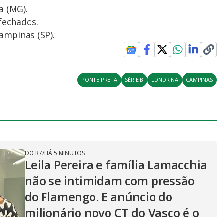
a (MG).
fechados.
ampinas (SP).
PONTE PRETA
SÉRIE B
LONDRINA
CAMPINAS
DO R7
/
HÁ 5 MINUTOS
Leila Pereira e família Lamacchia
não se intimidam com pressão
do Flamengo. E anúncio do
milionário novo CT do Vasco é o