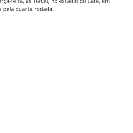
rça-feira, às 16h30, no estádio do Café, em
as pela quarta rodada.