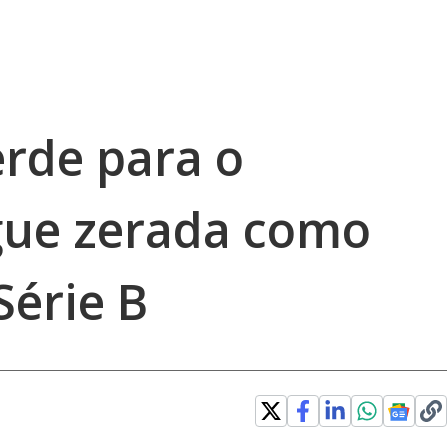
erde para o
gue zerada como
érie B