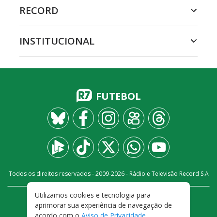
RECORD
INSTITUCIONAL
FUTEBOL
Todos os direitos reservados - 2009-
2026
- Rádio e Televisão Record S.A
Utilizamos cookies e tecnologia para
CARREIRA
FALE CONOSCO
PRIVACIDADE
aprimorar sua experiência de navegação de
TERMOS E CONDIÇÕES DE USO
acordo com o
Aviso de Privacidade
.