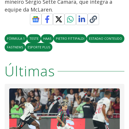
mineiro Sérgio Sette Camara, que integra a
equipe da McLaren.
FÓRMULA 1
TESTE
HAAS
PIETRO FITTIPALDI
ESTADAO CONTEUDO
FASTNEWS
ESPORTE PLUS
Últimas