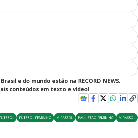
y
V
i
d
 do Brasil e do mundo estão na RECORD NEWS.
pais conteúdos em texto e vídeo!
e
o
FUTEBOL
FUTEBOL FEMININO
MIRASSOL
PAULISTÃO FEMININO
MIRASSOL