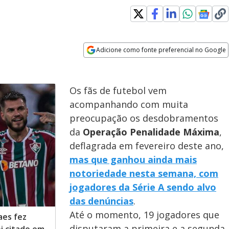
Adicione como fonte preferencial no Google
Opens in new window
Os fãs de futebol vem
acompanhando com muita
preocupação os desdobramentos
da
Operação Penalidade Máxima
,
deflagrada em fevereiro deste ano,
mas que ganhou ainda mais
notoriedade nesta semana, com
jogadores da Série A sendo alvo
das denúncias
.
Até o momento, 19 jogadores que
aes fez
disputaram a primeira e a segunda