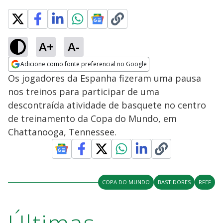
A+
A-
Adicione como fonte preferencial no Google
Opens in new window
Os jogadores da Espanha fizeram uma pausa
nos treinos para participar de uma
descontraída atividade de basquete no centro
de treinamento da Copa do Mundo, em
Chattanooga, Tennessee.
COPA DO MUNDO
BASTIDORES
RFEF