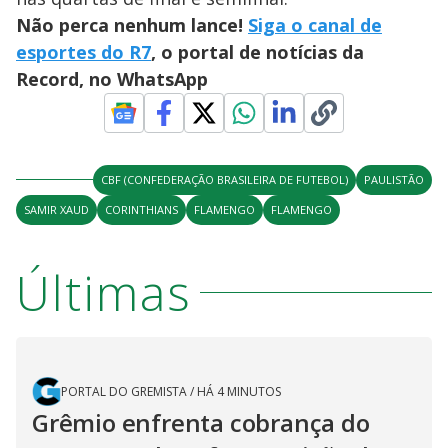
Não perca nenhum lance!
Siga o canal de
esportes do R7
, o portal de notícias da
Record, no WhatsApp
CBF (CONFEDERAÇÃO BRASILEIRA DE FUTEBOL)
PAULISTÃO
SAMIR XAUD
CORINTHIANS
FLAMENGO
FLAMENGO
Últimas
PORTAL DO GREMISTA
/
HÁ 4 MINUTOS
Grêmio enfrenta cobrança do