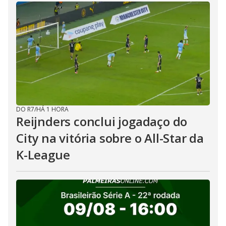
DO R7
/
HÁ 1 HORA
Reijnders conclui jogadaço do
City na vitória sobre o All-Star da
K-League