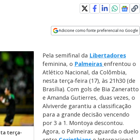
Adicione como fonte preferencial no Google
Opens in new window
Pela semifinal da
Libertadores
feminina, o
Palmeiras
enfrentou o
Atlético Nacional, da Colômbia,
nesta terça-feira (17), às 21h30 (de
Brasília). Com gols de Bia Zaneratto
e Amanda Gutierres, duas vezes, o
Alviverde garantiu a classificação
para a grande decisão vencendo
por 3 a 1. Montoya descontou.
Agora, o Palmeiras aguarda o duelo
ta terça-
entre
Corinthians
e Internacional,