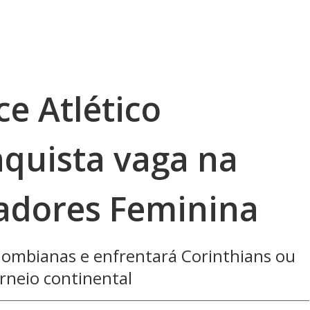
e Atlético
nquista vaga na
tadores Feminina
olombianas e enfrentará Corinthians ou
orneio continental