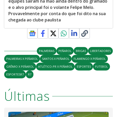
equipes saíram na mão ainda dentro do gramado
e o alvo principal foi o volante Felipe Melo.
Provavelmente por conta do que foi dito na sua
chegada ao clube paulista
PALMEIRAS
PEÑAROL
BRIGAS
LIBERTADORES
PALMEIRAS X PEÑAROL
SANTOS X PEÑAROL
FLAMENGO X PEÑAROL
GRÊMIO X PEÑAROL
ATLÉTICO-PR X PEÑAROL
ESPORTES
FUTEBOL
ESPORTESR7
R7
Últimas