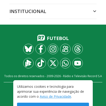
INSTITUCIONAL
FUTEBOL
Todos os direitos reservados - 2009-
2026
- Rádio e Televisão Record S.A
Utilizamos cookies e tecnologia para
CARREIRA
FALE CONOSCO
PRIVACIDADE
aprimorar sua experiência de navegação de
TERMOS E CONDIÇÕES DE USO
acordo com o
Aviso de Privacidade
.