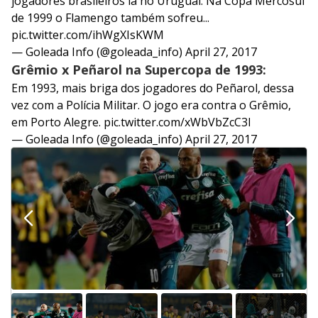
jogadores brasileiros lá no Uruguai. Na Copa Mercosul
de 1999 o Flamengo também sofreu...
pic.twitter.com/ihWgXIsKWM
— Goleada Info (@goleada_info)
April 27, 2017
Grêmio x Peñarol na Supercopa de 1993:
Em 1993, mais briga dos jogadores do Peñarol, dessa
vez com a Polícia Militar. O jogo era contra o Grêmio,
em Porto Alegre.
pic.twitter.com/xWbVbZcC3I
— Goleada Info (@goleada_info)
April 27, 2017