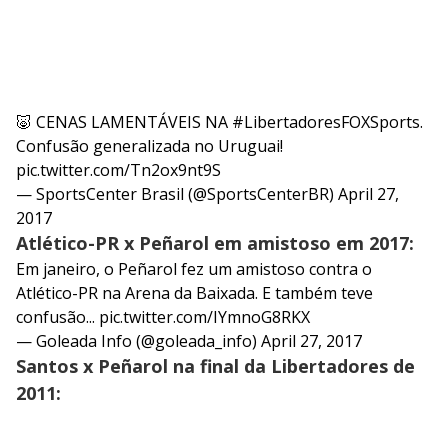
🐷 CENAS LAMENTÁVEIS NA
#LibertadoresFOXSports
.
Confusão generalizada no Uruguai!
pic.twitter.com/Tn2ox9nt9S
— SportsCenter Brasil (@SportsCenterBR)
April 27,
2017
Atlético-PR x Peñarol em amistoso em 2017:
Em janeiro, o Peñarol fez um amistoso contra o
Atlético-PR na Arena da Baixada. E também teve
confusão...
pic.twitter.com/IYmnoG8RKX
— Goleada Info (@goleada_info)
April 27, 2017
Santos x Peñarol na final da Libertadores de
2011: