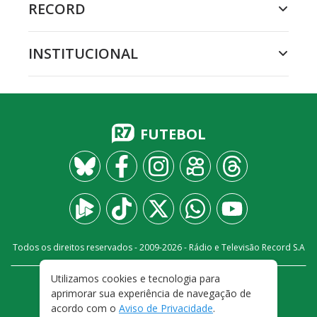
RECORD
INSTITUCIONAL
FUTEBOL
Todos os direitos reservados - 2009-
2026
- Rádio e Televisão Record S.A
Utilizamos cookies e tecnologia para
CARREIRA
FALE CONOSCO
PRIVACIDADE
aprimorar sua experiência de navegação de
TERMOS E CONDIÇÕES DE USO
acordo com o
Aviso de Privacidade
.