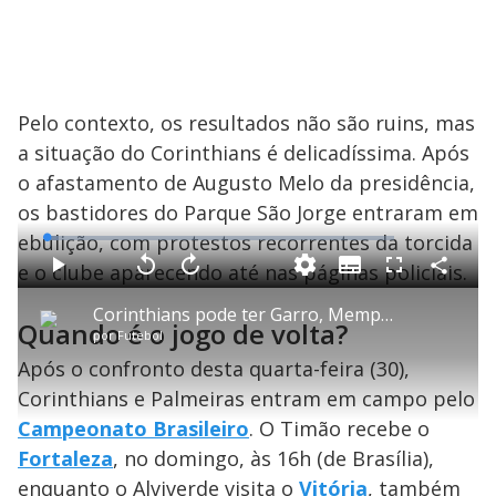
Pelo contexto, os resultados não são ruins, mas
a situação do Corinthians é delicadíssima. Após
o afastamento de Augusto Melo da presidência,
os bastidores do Parque São Jorge entraram em
ebulição, com protestos recorrentes da torcida
L
o
a
e o clube aparecendo até nas páginas policiais.
S
d
u
C
P
V
A
P
F
e
b
o
l
o
v
u
d
t
m
a
l
a
l
:
Corinthians pode ter Garro, Memphis e Yuri Alberto contra o Palmeiras na Copa do Brasil
i
p
y
t
n
l
3
Quando é o jogo de volta?
t
a
a
ç
s
.
por
Futebol
l
r
r
a
c
3
e
t
1
r
l
r
6
s
i
0
1
e
Após o confronto desta quarta-feira (30),
%
l
s
0
e
h
e
s
n
a
Corinthians e Palmeiras entram em campo pelo
g
e
r
u
g
n
u
a
Campeonato Brasileiro
. O Timão recebe o
d
n
o
d
s
o
Fortaleza
, no domingo, às 16h (de Brasília),
s
enquanto o Alviverde visita o
Vitória
, também