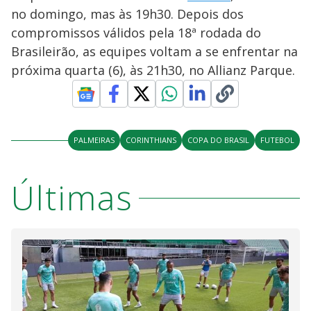
y
no domingo, mas às 19h30. Depois dos
M
compromissos válidos pela 18ª rodada do
V
u
d
Brasileirão, as equipes voltam a se enfrentar na
o
próxima quarta (6), às 21h30, no Allianz Parque.
i
d
PALMEIRAS
CORINTHIANS
COPA DO BRASIL
FUTEBOL
e
Últimas
o