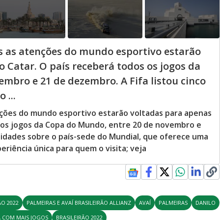
 as atenções do mundo esportivo estarão
o Catar. O país receberá todos os jogos da
mbro e 21 de dezembro. A Fifa listou cinco
 ...
ções do mundo esportivo estarão voltadas para apenas
s os jogos da Copa do Mundo, entre 20 de novembro e
osidades sobre o país-sede do Mundial, que oferece uma
riência única para quem o visita; veja
ÃO 2022
PALMEIRAS E AVAÍ BRASILEIRÃO ALLIANZ
AVAÍ
PALMEIRAS
DANILO
A COM MAIS JOGOS
BRASILEIRÃO 2022