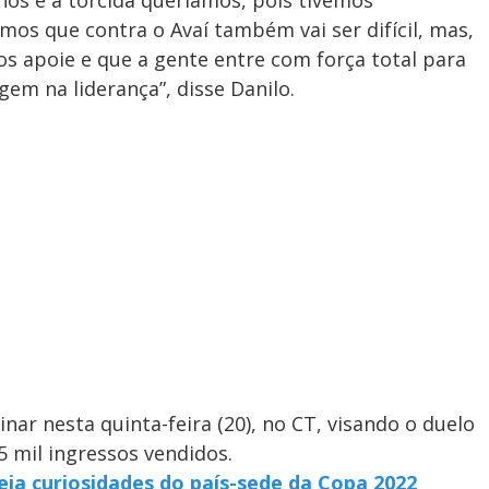
 nós e a torcida queríamos, pois tivemos
mos que contra o Avaí também vai ser difícil, mas,
os apoie e que a gente entre com força total para
em na liderança”, disse Danilo.
inar nesta quinta-feira (20), no CT, visando o duelo
5 mil ingressos vendidos.
eja curiosidades do país-sede da Copa 2022