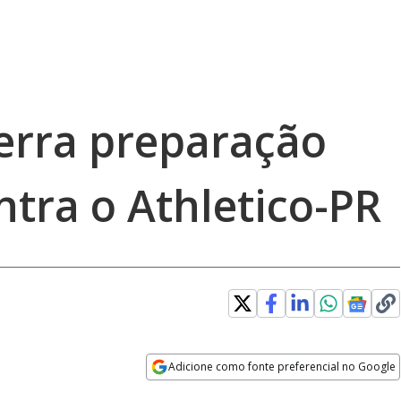
erra preparação
ntra o Athletico-PR
Adicione como fonte preferencial no Google
Opens in new window