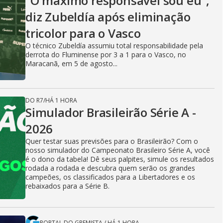
“O máximo responsável sou eu”,
diz Zubeldía após eliminação
tricolor para o Vasco
O técnico Zubeldía assumiu total responsabilidade pela
derrota do Fluminense por 3 a 1 para o Vasco, no
Maracanã, em 5 de agosto...
DO R7
/
HÁ 1 HORA
Simulador Brasileirão Série A -
2026
Quer testar suas previsões para o Brasileirão? Com o
nosso simulador do Campeonato Brasileiro Série A, você
é o dono da tabela! Dê seus palpites, simule os resultados
rodada a rodada e descubra quem serão os grandes
campeões, os classificados para a Libertadores e os
rebaixados para a Série B.
PORTAL DO GREMISTA
/
HÁ 1 HORA