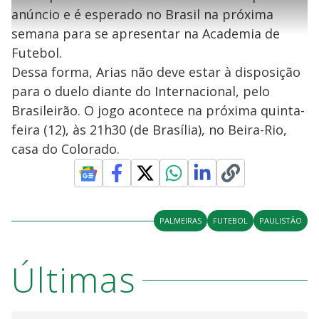
l
l
s
0
e
h
anúncio e é esperado no Brasil na próxima
e
s
n
a
g
e
r
u
g
semana para se apresentar na Academia de
n
u
a
d
n
o
d
Futebol.
s
o
s
Dessa forma, Arias não deve estar à disposição
y
para o duelo diante do Internacional, pelo
Brasileirão. O jogo acontece na próxima quinta-
M
V
u
d
feira (12), às 21h30 (de Brasília), no Beira-Rio,
o
casa do Colorado.
i
d
PALMEIRAS
FUTEBOL
PAULISTÃO
e
Últimas
o