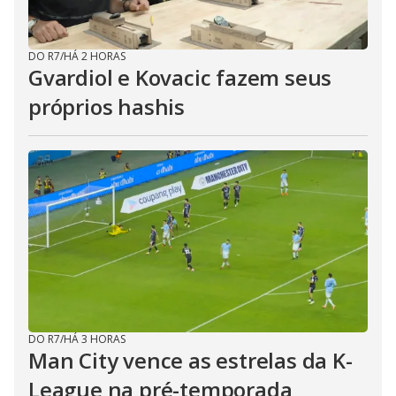
DO R7
/
HÁ 2 HORAS
Gvardiol e Kovacic fazem seus
próprios hashis
DO R7
/
HÁ 3 HORAS
Man City vence as estrelas da K-
League na pré-temporada