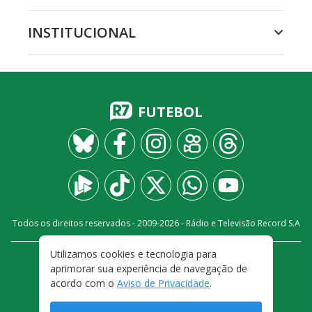
INSTITUCIONAL
FUTEBOL
Todos os direitos reservados - 2009-
2026
- Rádio e Televisão Record S.A
Utilizamos cookies e tecnologia para
CARREIRA
FALE CONOSCO
PRIVACIDADE
aprimorar sua experiência de navegação de
TERMOS E CONDIÇÕES DE USO
acordo com o
Aviso de Privacidade
.