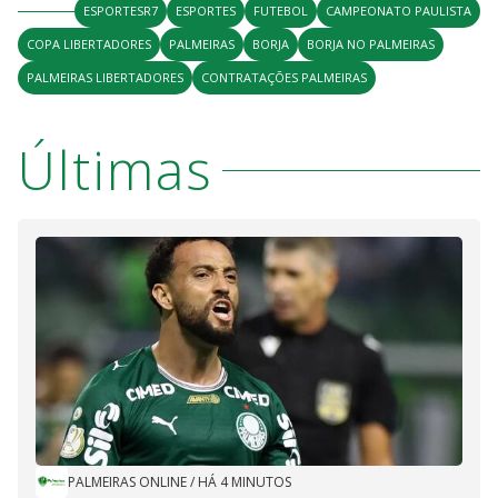
ESPORTESR7
ESPORTES
FUTEBOL
CAMPEONATO PAULISTA
COPA LIBERTADORES
PALMEIRAS
BORJA
BORJA NO PALMEIRAS
PALMEIRAS LIBERTADORES
CONTRATAÇÕES PALMEIRAS
Últimas
PALMEIRAS ONLINE
/
HÁ 4 MINUTOS