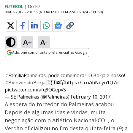
FUTEBOL
|
Do R7
09/02/2017 - 23H55
(ATUALIZADO EM
22/02/2024 - 16H50
)
A+
A-
Adicione como fonte preferencial no Google
Opens in new window
#FamíliaPalmeiras
, pode comemorar. O Borja é nosso!
#BienvenidoBorja
🇨🇴⚽🐷
https://t.co/ihNdyn1Q7d
pic.twitter.com/afq9OGepvS
— SE Palmeiras (@Palmeiras)
February 10, 2017
A espera do torcedor do Palmeiras acabou.
Depois de algumas idas e vindas, muita
negociação com o Atlético Nacional-COL, o
Verdão oficializou no fim desta quinta-feira (9) a