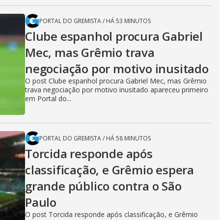
PORTAL DO GREMISTA
/
HÁ 53 MINUTOS
Clube espanhol procura Gabriel
Mec, mas Grêmio trava
negociação por motivo inusitado
O post Clube espanhol procura Gabriel Mec, mas Grêmio
trava negociação por motivo inusitado apareceu primeiro
em Portal do...
PORTAL DO GREMISTA
/
HÁ 58 MINUTOS
Torcida responde após
classificação, e Grêmio espera
grande público contra o São
Paulo
O post Torcida responde após classificação, e Grêmio