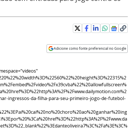
Adicione como fonte preferencial no Google
Opens in new window
mespace="videos"
%220%22%20width%3D%22560%22%20height%3D%22315%2
om%2Fembed%2Fvideo%2Fx39cvba%22%20allowfullscreen%
%20href%3D%22http%3A%2F%2Fwww.dailymotion.com%2
ar-ingressos-da-filha-para-seu-primeiro-jogo-de-futebol-
k%22%3EPai%20cai%20no%20choro%20ao%20ganhar%20ing
3Ci%3Epor%20%3Ca%20href%3D%22http%3A%2F%2Fwww.da
arget%3D%22_blank%22%3Edanteoliveira7%3C%2Fa%3E%3C%