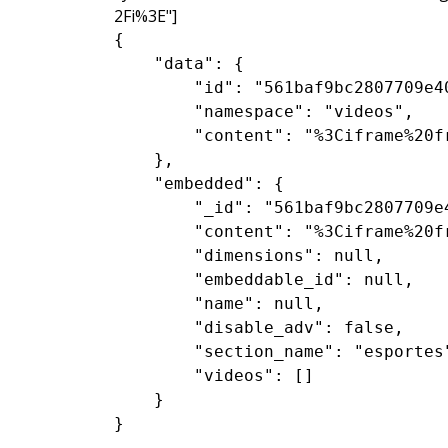
2Fi%3E"]
{

    "data": {

        "id": "561baf9bc2807709e40
        "namespace": "videos",

        "content": "%3Ciframe%20f
    },

    "embedded": {

        "_id": "561baf9bc2807709e4
        "content": "%3Ciframe%20f
        "dimensions": null,

        "embeddable_id": null,

        "name": null,

        "disable_adv": false,

        "section_name": "esportes"
        "videos": []

    }

}