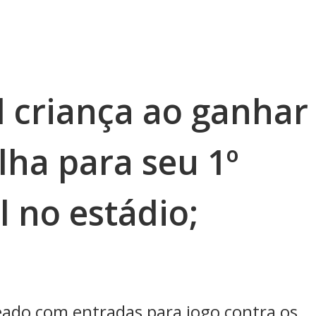
l criança ao ganhar
ilha para seu 1º
l no estádio;
eado com entradas para jogo contra os