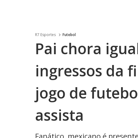
R7 Esportes
Futebol
Pai chora igua
ingressos da f
jogo de futebo
assista
Fanático, mexicano é present