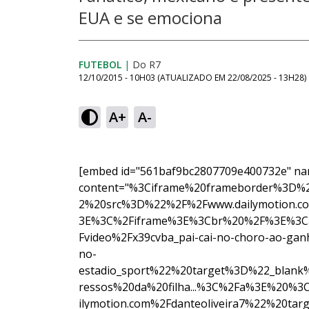
EUA e se emociona
FUTEBOL
|
Do R7
12/10/2015 - 10H03
(ATUALIZADO EM
22/08/2025 - 13H28
)
A+
A-
[embed id="561baf9bc2807709e400732e" na
content="%3Ciframe%20frameborder%3D
2%20src%3D%22%2F%2Fwww.dailymotion.c
3E%3C%2Fiframe%3E%3Cbr%20%2F%3E%3Ca
Fvideo%2Fx39cvba_pai-cai-no-choro-ao-ganh
no-
estadio_sport%22%20target%3D%22_blan
ressos%20da%20filha...%3C%2Fa%3E%20%
ilymotion.com%2Fdanteoliveira7%22%20t