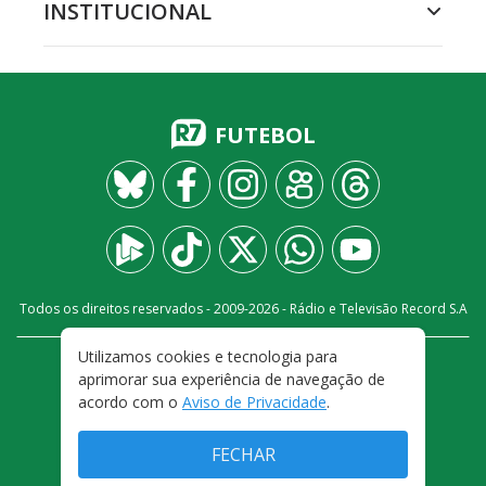
INSTITUCIONAL
FUTEBOL
Todos os direitos reservados - 2009-
2026
- Rádio e Televisão Record S.A
Utilizamos cookies e tecnologia para
CARREIRA
FALE CONOSCO
PRIVACIDADE
aprimorar sua experiência de navegação de
TERMOS E CONDIÇÕES DE USO
acordo com o
Aviso de Privacidade
.
FECHAR