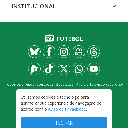
INSTITUCIONAL
FUTEBOL
Todos os direitos reservados - 2009-
2026
- Rádio e Televisão Record S.A
Utilizamos cookies e tecnologia para
CARREIRA
FALE CONOSCO
PRIVACIDADE
aprimorar sua experiência de navegação de
TERMOS E CONDIÇÕES DE USO
acordo com o
Aviso de Privacidade
.
FECHAR