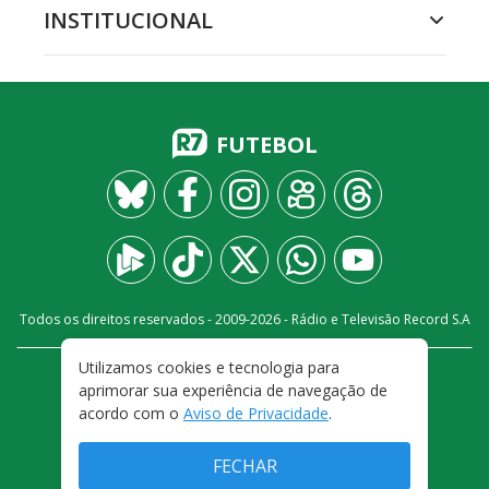
INSTITUCIONAL
FUTEBOL
Todos os direitos reservados - 2009-
2026
- Rádio e Televisão Record S.A
Utilizamos cookies e tecnologia para
CARREIRA
FALE CONOSCO
PRIVACIDADE
aprimorar sua experiência de navegação de
TERMOS E CONDIÇÕES DE USO
acordo com o
Aviso de Privacidade
.
FECHAR