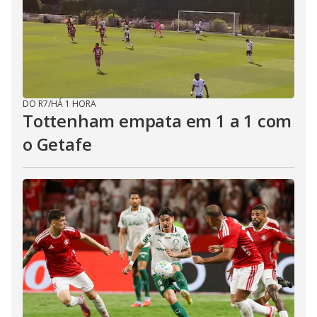
i
d
e
DO R7
/
HÁ 1 HORA
o
Tottenham empata em 1 a 1 com
o Getafe