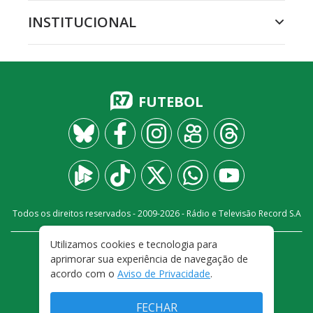
INSTITUCIONAL
FUTEBOL
Todos os direitos reservados - 2009-
2026
- Rádio e Televisão Record S.A
Utilizamos cookies e tecnologia para
CARREIRA
FALE CONOSCO
PRIVACIDADE
aprimorar sua experiência de navegação de
TERMOS E CONDIÇÕES DE USO
acordo com o
Aviso de Privacidade
.
FECHAR