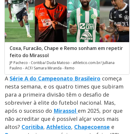
Coxa, Furacão, Chape e Remo sonham em repetir
feito do Mirassol
JP Pacheco - Coritiba/ Duda Matoso - athletico.com.br/ Julliana
Paulino - ACF/ Samara Miranda - Remo
A
Série A do Campeonato Brasileiro
começa
nesta semana, e os quatro times que subiram
para a primeira divisão têm o desafio de
sobreviver à elite do futebol nacional. Mas,
após o sucesso do
Mirassol
em 2025, por que
não acreditar que é possível alçar voos mais
altos?
Coritiba
,
Athletico
,
Chapecoense
e