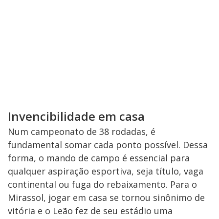
V
d
o
i
d
e
Invencibilidade em casa
o
Num campeonato de 38 rodadas, é
fundamental somar cada ponto possível. Dessa
forma, o mando de campo é essencial para
qualquer aspiração esportiva, seja título, vaga
continental ou fuga do rebaixamento. Para o
Mirassol, jogar em casa se tornou sinônimo de
vitória e o Leão fez de seu estádio uma