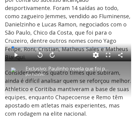
desportivamente. Foram 14 saídas ao todo,
como zagueiro Jemmes, vendido ao Fluminense,
Danielzinho e Lucas Ramon, negociados com o
São Paulo, Chico da Costa, que foi para o
Cruzeiro, dentre outros nomes como Yago
Felipe, Roni, Cristian, Matheus Sales e Matheus
L
o
a
Bianqui.
d
C
P
V
A
P
F
e
o
l
o
v
u
d
m
a
l
a
l
:
Exclusivo: Paulinho revela que foi procurado pelo Corinthians para assumir cargo de direção
p
y
t
n
l
0
Considerando os quatro times que subiram,
a
a
ç
s
.
por
Futebol
r
r
a
c
7
t
1
r
l
r
2
ainda é difícil analisar quem se reforçou melhor.
i
0
1
e
%
l
s
0
e
h
Athletico e Coritiba mantiveram a base de suas
e
s
n
a
g
e
r
u
g
equipes, enquanto Chapecoense e Remo têm
n
u
a
d
n
o
d
apostado em atletas mais experientes, mas
s
o
s
com rodagem na elite nacional.
y
M
u