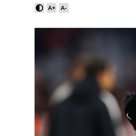
A+
A-