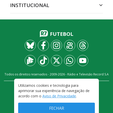
INSTITUCIONAL
FUTEBOL
Todos os direitos reservados - 2009-
2026
- Rádio e Televisão Record S.A
Utilizamos cookies e tecnologia para
CARREIRA
FALE CONOSCO
PRIVACIDADE
aprimorar sua experiência de navegação de
TERMOS E CONDIÇÕES DE USO
acordo com o
Aviso de Privacidade
.
FECHAR