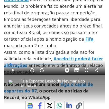
Mundo. O problema físico acende um alerta na
reta final de preparação para a competição.
Embora as federações tenham liberdade para
anunciar seus convocados antes do prazo final,
como fez o Brasil, os nomes só passam a ter
caráter oficial após a homologação da
Fifa
,
marcada para 2 de junho.
Assim, como a lista divulgada ainda não foi
validada pela entidade,
Ancelotti poderá fazer
alterações
antes do envio definitivo da relação
L
o
a
de convocados.
S
d
u
C
P
V
A
P
F
e
b
o
l
o
v
u
d
t
m
a
l
a
l
:
Fala Esporte: Lesão de Neymar é confirmada faltando menos de um mês para a Copa do Mundo
i
p
y
t
n
l
5
Não perca nenhum lance!
Siga o canal de
t
a
a
ç
s
.
por
Futebol
l
r
r
a
c
9
e
t
1
r
l
r
6
esportes do R7
, o portal de notícias da
s
i
0
1
e
%
l
s
0
e
h
Record, no WhatsApp
e
s
n
a
g
e
r
u
g
n
u
d
n
o
d