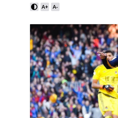
A+
A-