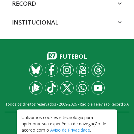
RECORD
INSTITUCIONAL
FUTEBOL
Todos os direitos reservados - 2009-
2026
- Rádio e Televisão Record S.A
Utilizamos cookies e tecnologia para
CARREIRA
FALE CONOSCO
PRIVACIDADE
aprimorar sua experiência de navegação de
TERMOS E CONDIÇÕES DE USO
acordo com o
Aviso de Privacidade
.