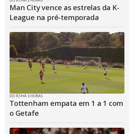
DO R7
/
HÁ 2 HORAS
Man City vence as estrelas da K-
League na pré-temporada
DO R7
/
HÁ 3 HORAS
Tottenham empata em 1 a 1 com
o Getafe