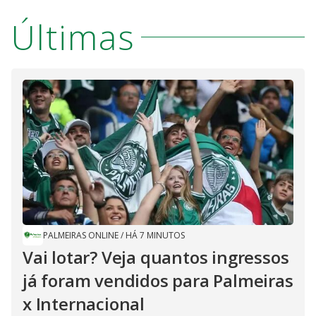
V
o
Últimas
i
d
e
o
PALMEIRAS ONLINE
/
HÁ 7 MINUTOS
Vai lotar? Veja quantos ingressos
já foram vendidos para Palmeiras
x Internacional