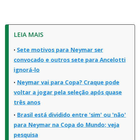
LEIA MAIS
Sete motivos para Neymar ser
convocado e outros sete para Ancelotti
ignorá-lo
Neymar vai para Copa? Craque pode
voltar a jogar pela seleção após quase
três anos
Brasil está dividido entre 'sim' ou 'não'
para Neymar na Copa do Mundo; veja
pesquisa