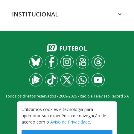
INSTITUCIONAL
FUTEBOL
Todos os direitos reservados - 2009-
2026
- Rádio e Televisão Record S.A
Utilizamos cookies e tecnologia para
CARREIRA
FALE CONOSCO
PRIVACIDADE
aprimorar sua experiência de navegação de
TERMOS E CONDIÇÕES DE USO
acordo com o
Aviso de Privacidade
.