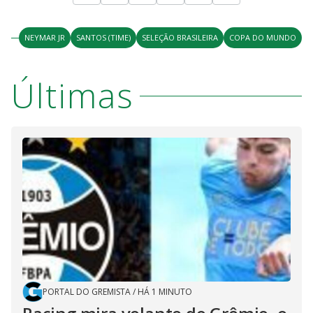
o
NEYMAR JR
SANTOS (TIME)
SELEÇÃO BRASILEIRA
COPA DO MUNDO
Últimas
PORTAL DO GREMISTA
/
HÁ 1 MINUTO