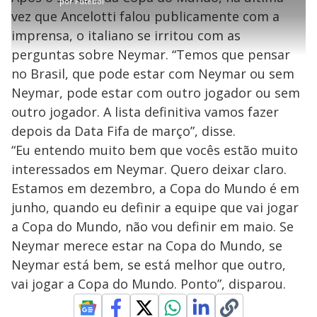
por
Futebol
r
r
a
c
3
t
1
r
l
r
8
vez que Ancelotti falou publicamente com a
i
0
1
e
%
l
s
0
e
h
imprensa, o italiano se irritou com as
e
s
n
a
g
e
r
u
g
perguntas sobre Neymar. “Temos que pensar
n
u
a
d
n
o
d
no Brasil, que pode estar com Neymar ou sem
s
o
s
Neymar, pode estar com outro jogador ou sem
y
outro jogador. A lista definitiva vamos fazer
depois da Data Fifa de março”, disse.
M
V
u
d
“Eu entendo muito bem que vocês estão muito
o
interessados em Neymar. Quero deixar claro.
i
Estamos em dezembro, a Copa do Mundo é em
junho, quando eu definir a equipe que vai jogar
a Copa do Mundo, não vou definir em maio. Se
d
Neymar merece estar na Copa do Mundo, se
Neymar está bem, se está melhor que outro,
e
vai jogar a Copa do Mundo. Ponto”, disparou.