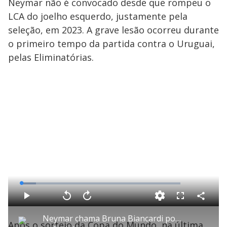
Neymar não é convocado desde que rompeu o
LCA do joelho esquerdo, justamente pela
seleção, em 2023. A grave lesão ocorreu durante
o primeiro tempo da partida contra o Uruguai,
pelas Eliminatórias.
L
o
a
d
C
P
V
A
P
F
e
o
l
o
v
u
d
m
a
l
a
l
:
Neymar chama Bruna Biancardi por apelido e faz a filha chorar; saiba por quê
p
y
t
n
l
9
Após o sorteio da Copa do Mundo, na última
a
a
ç
s
.