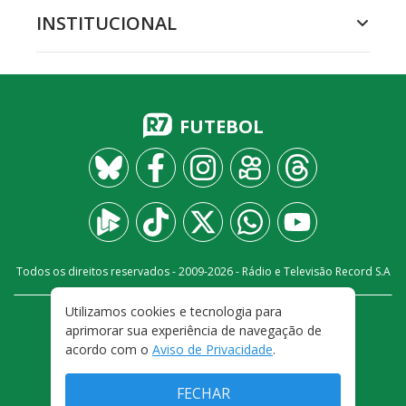
INSTITUCIONAL
FUTEBOL
Todos os direitos reservados - 2009-
2026
- Rádio e Televisão Record S.A
Utilizamos cookies e tecnologia para
CARREIRA
FALE CONOSCO
PRIVACIDADE
aprimorar sua experiência de navegação de
TERMOS E CONDIÇÕES DE USO
acordo com o
Aviso de Privacidade
.
FECHAR