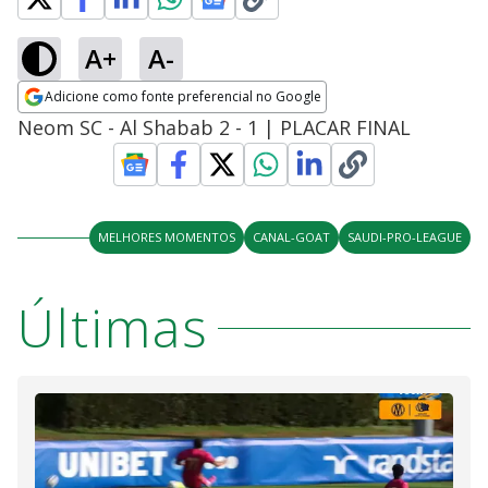
A+
A-
Adicione como fonte preferencial no Google
Opens in new window
Neom SC - Al Shabab 2 - 1 | PLACAR FINAL
MELHORES MOMENTOS
CANAL-GOAT
SAUDI-PRO-LEAGUE
Últimas