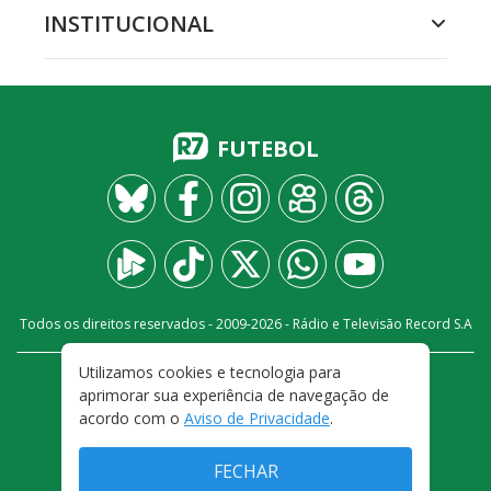
INSTITUCIONAL
FUTEBOL
Todos os direitos reservados - 2009-
2026
- Rádio e Televisão Record S.A
Utilizamos cookies e tecnologia para
CARREIRA
FALE CONOSCO
PRIVACIDADE
aprimorar sua experiência de navegação de
TERMOS E CONDIÇÕES DE USO
acordo com o
Aviso de Privacidade
.
FECHAR