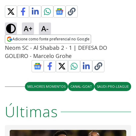
A+
A-
Adicione como fonte preferencial no Google
Opens in new window
Neom SC - Al Shabab 2 - 1 | DEFESA DO
GOLEIRO - Marcelo Grohe
MELHORES MOMENTOS
CANAL-GOAT
SAUDI-PRO-LEAGUE
Últimas