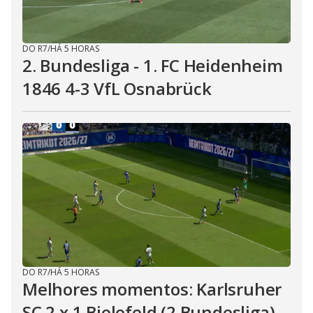
DO R7
/
HÁ 5 HORAS
2. Bundesliga - 1. FC Heidenheim
1846 4-3 VfL Osnabrück
DO R7
/
HÁ 5 HORAS
Melhores momentos: Karlsruher
SC 2 x 1 Bielefeld (2.Bundesliga)