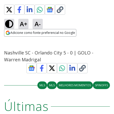
A+
A-
Adicione como fonte preferencial no Google
Opens in new window
Nashville SC - Orlando City 5 - 0 | GOLO -
Warren Madrigal
MLS
MLS
MELHORES MOMENTOS
SPINOFFS
Últimas