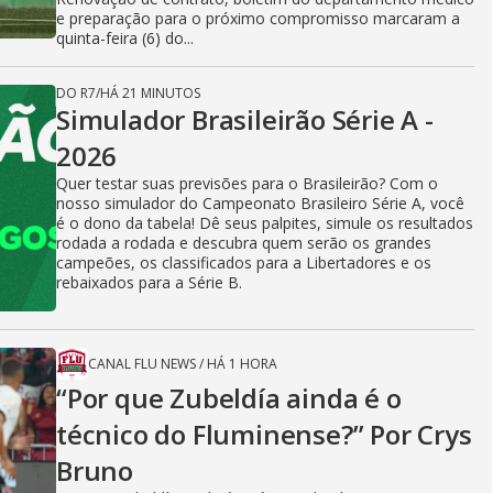
e preparação para o próximo compromisso marcaram a
quinta-feira (6) do...
DO R7
/
HÁ 21 MINUTOS
Simulador Brasileirão Série A -
2026
Quer testar suas previsões para o Brasileirão? Com o
nosso simulador do Campeonato Brasileiro Série A, você
é o dono da tabela! Dê seus palpites, simule os resultados
rodada a rodada e descubra quem serão os grandes
campeões, os classificados para a Libertadores e os
rebaixados para a Série B.
CANAL FLU NEWS
/
HÁ 1 HORA
“Por que Zubeldía ainda é o
técnico do Fluminense?” Por Crys
Bruno