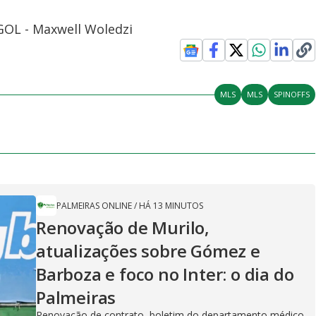
 GOL - Maxwell Woledzi
MLS
MLS
SPINOFFS
PALMEIRAS ONLINE
/
HÁ 13 MINUTOS
Renovação de Murilo,
atualizações sobre Gómez e
Barboza e foco no Inter: o dia do
Palmeiras
Renovação de contrato, boletim do departamento médico