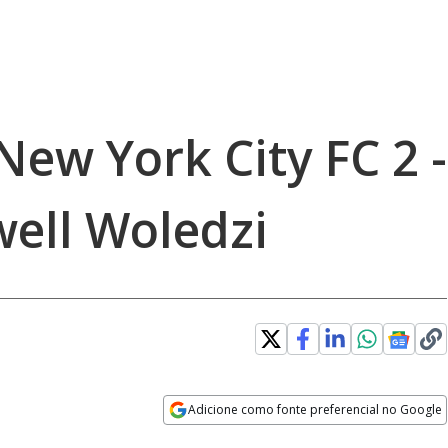
 New York City FC 2 -
well Woledzi
Adicione como fonte preferencial no Google
Opens in new window