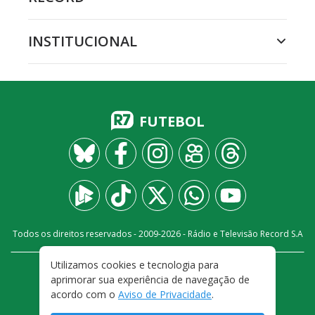
INSTITUCIONAL
FUTEBOL
Todos os direitos reservados - 2009-
2026
- Rádio e Televisão Record S.A
Utilizamos cookies e tecnologia para
CARREIRA
FALE CONOSCO
PRIVACIDADE
aprimorar sua experiência de navegação de
TERMOS E CONDIÇÕES DE USO
acordo com o
Aviso de Privacidade
.