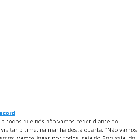
Record
 a todos que nós não vamos ceder diante do
s visitar o time, na manhã desta quarta. "Não vamos
smos. Vamos jogar por todos, seja do Borussia, do