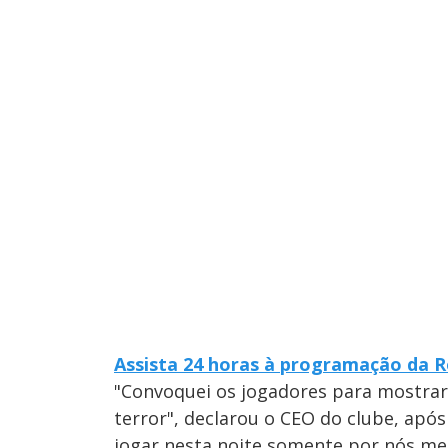
Assista 24 horas à programação da 
"Convoquei os jogadores para mostrar
terror", declarou o CEO do clube, apó
jogar nesta noite somente por nós me