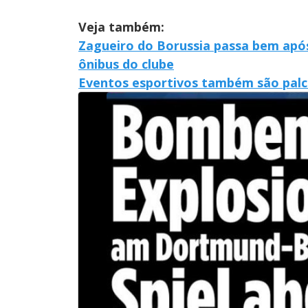
Veja também:
Zagueiro do Borussia passa bem após
ônibus do clube
Eventos esportivos também são palco