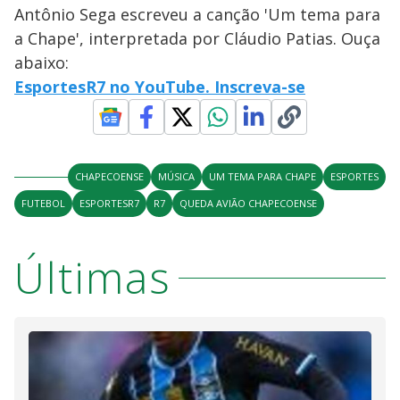
Antônio Sega escreveu a canção 'Um tema para
a Chape', interpretada por Cláudio Patias. Ouça
abaixo:
EsportesR7 no YouTube. Inscreva-se
CHAPECOENSE
MÚSICA
UM TEMA PARA CHAPE
ESPORTES
FUTEBOL
ESPORTESR7
R7
QUEDA AVIÃO CHAPECOENSE
Últimas