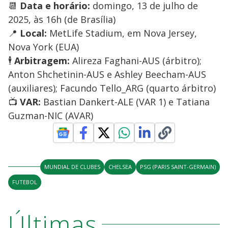
📆
Data e horário:
domingo, 13 de julho de
2025, às 16h (de Brasília)
📍
Local:
MetLife Stadium, em Nova Jersey,
Nova York (EUA)
🕴️
Arbitragem:
Alireza Faghani-AUS (árbitro);
Anton Shchetinin-AUS e Ashley Beecham-AUS
(auxiliares); Facundo Tello_ARG (quarto árbitro)
📺
VAR:
Bastian Dankert-ALE (VAR 1) e Tatiana
Guzman-NIC (AVAR)
MUNDIAL DE CLUBES
CHELSEA
PSG (PARIS SAINT-GERMAIN)
FUTEBOL
Últimas