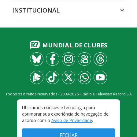
INSTITUCIONAL
MUNDIAL DE CLUBES
Todos os direitos reservados - 2009-
2026
- Rádio e Televisão Record S.A
Utilizamos cookies e tecnologia para
CARREIRA
FALE CONOSCO
PRIVACIDADE
aprimorar sua experiência de navegação de
TERMOS E CONDIÇÕES DE USO
acordo com o
Aviso de Privacidade
.
FECHAR