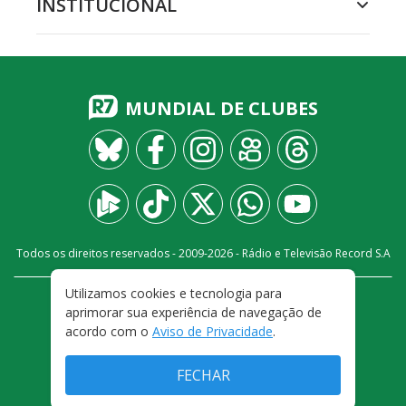
INSTITUCIONAL
MUNDIAL DE CLUBES
Todos os direitos reservados - 2009-
2026
- Rádio e Televisão Record S.A
Utilizamos cookies e tecnologia para
CARREIRA
FALE CONOSCO
PRIVACIDADE
aprimorar sua experiência de navegação de
TERMOS E CONDIÇÕES DE USO
acordo com o
Aviso de Privacidade
.
FECHAR