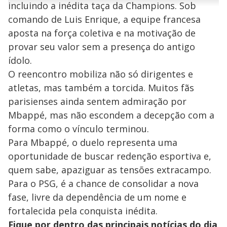
incluindo a inédita taça da Champions. Sob
n
u
a
d
n
o
d
comando de Luis Enrique, a equipe francesa
s
o
s
aposta na força coletiva e na motivação de
y
provar seu valor sem a presença do antigo
ídolo.
M
V
u
d
O reencontro mobiliza não só dirigentes e
o
atletas, mas também a torcida. Muitos fãs
i
parisienses ainda sentem admiração por
Mbappé, mas não escondem a decepção com a
forma como o vínculo terminou.
d
Para Mbappé, o duelo representa uma
oportunidade de buscar redenção esportiva e,
e
quem sabe, apaziguar as tensões extracampo.
Para o PSG, é a chance de consolidar a nova
o
fase, livre da dependência de um nome e
fortalecida pela conquista inédita.
Fique por dentro das principais notícias do dia