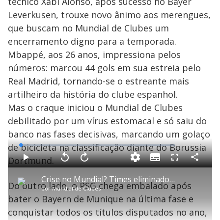
técnico Xabi Alonso, após sucesso no Bayer
Leverkusen, trouxe novo ânimo aos merengues,
que buscam no Mundial de Clubes um
encerramento digno para a temporada.
Mbappé, aos 26 anos, impressiona pelos
números: marcou 44 gols em sua estreia pelo
Real Madrid, tornando-se o estreante mais
artilheiro da história do clube espanhol.
Mas o craque iniciou o Mundial de Clubes
debilitado por um vírus estomacal e só saiu do
banco nas fases decisivas, marcando um golaço
de bicicleta na classificação diante do Borussia
L
o
a
Dortmund.
S
d
u
C
P
V
A
P
F
e
b
o
l
o
v
u
d
t
m
a
l
a
l
:
Crise no Mundial? Times eliminados enfrentam problemas após deixar a competição
i
p
y
t
n
l
1
Do outro lado, o PSG chega embalado após
t
a
a
ç
s
.
por
Mundial de Clubes
l
r
r
a
c
1
e
t
1
r
l
r
6
bater o Bayern de Munique na última fase e
s
i
0
1
e
%
l
s
0
e
h
conquistar todos os títulos disputados no ano,
e
s
n
a
g
e
r
u
g