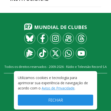
MUNDIAL DE CLUBES
Todos os direitos reservados - 2009-
2026
- Rádio e Televisão Record S.A
Utilizamos cookies e tecnologia para
CARREIRA
FALE CONOSCO
PRIVACIDADE
aprimorar sua experiência de navegação de
TERMOS E CONDIÇÕES DE USO
acordo com o
Aviso de Privacidade
.
FECHAR