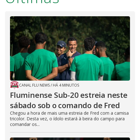
i
d
e
o
CANAL FLU NEWS
/
HÁ 4 MINUTOS
Fluminense Sub-20 estreia neste
sábado sob o comando de Fred
Chegou a hora de mais uma estreia de Fred com a camisa
tricolor. Desta vez, o ídolo estará à beira do campo para
comandar os...