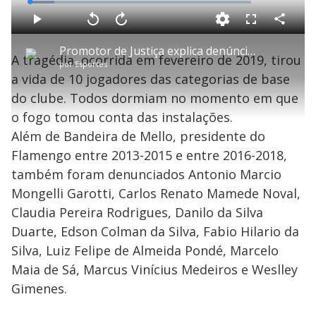
L
o
a
d
C
P
V
A
P
F
e
o
l
o
v
u
d
m
a
l
a
l
:
Promotor de Justiça explica denúncia do Ninho do Urubu
p
y
t
n
l
1
A tragédia, ocorrida em fevereiro de 2019, tirou
a
a
ç
s
1
por
Esportes
r
r
a
c
.
t
1
r
l
r
1
a vida de 10 jogadores das categorias de base
i
0
1
e
7
l
s
0
e
%
h
do clube. Todos dormiam no momento em que
e
s
n
a
g
e
r
u
g
o fogo tomou conta das instalações.
n
u
a
d
n
o
d
Além de Bandeira de Mello, presidente do
s
o
s
Flamengo entre 2013-2015 e entre 2016-2018,
y
também foram denunciados Antonio Marcio
Mongelli Garotti, Carlos Renato Mamede Noval,
M
V
u
d
Claudia Pereira Rodrigues, Danilo da Silva
o
Duarte, Edson Colman da Silva, Fabio Hilario da
i
Silva, Luiz Felipe de Almeida Pondé, Marcelo
Maia de Sá, Marcus Vinícius Medeiros e Weslley
Gimenes.
d